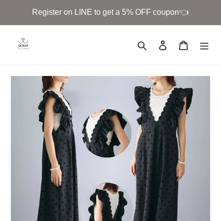
Skip
Register on LINE to get a 5% OFF coupon👈
to
content
Search
Log in
Cart