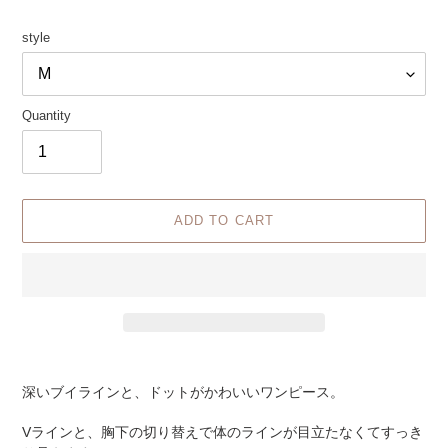
style
Quantity
ADD TO CART
Adding
product
深いブイラインと、ドットがかわいいワンピース。
to
your
Vラインと、胸下の切り替えで体のラインが目立たなくてすっき
cart