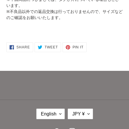
います。
※不良品以外での返品交換は行っておりませんので、サイズなど
のご確認をお願いいたします。
SHARE
TWEET
PIN
SHARE
TWEET
PIN IT
ON
ON
ON
FACEBOOK
TWITTER
PINTEREST
L
C
English
JPY ¥
A
U
N
R